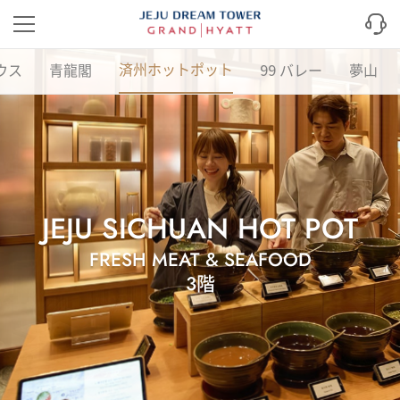
済州ホットポット
ウス
青龍閣
99 バレー
夢山
JEJU SICHUAN HOT POT
FRESH MEAT & SEAFOOD
3階