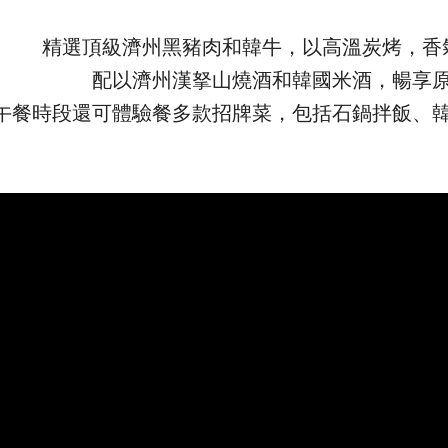
精選頂級濟州黑豬肉和韓牛，以高溫炭烤，香
配以濟州漢拏山燒酒和韓國米酒，暢享
午餐時段還可體驗餐多款招牌菜，包括石鍋拌飯、