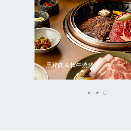
牛燒烤
帶魚 & 