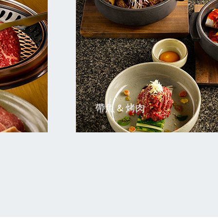
烤肉
燒烤