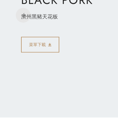
濟州黑豬天花板
菜單下載
黑豬肉 & 韓