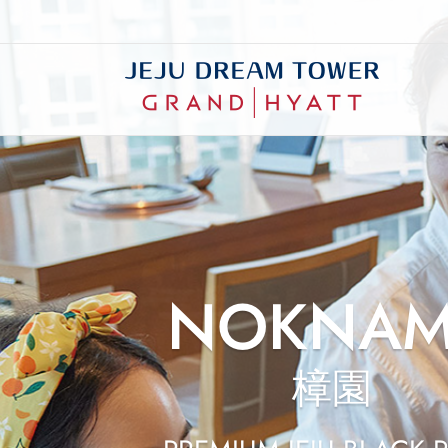
韓式
國際
咖啡廳 & 酒吧
NOKNA
樟園