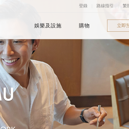
登錄
路線指引
繁
预
娛樂及設施
購物
立即
概況
概況
泳池
3樓
身
MU