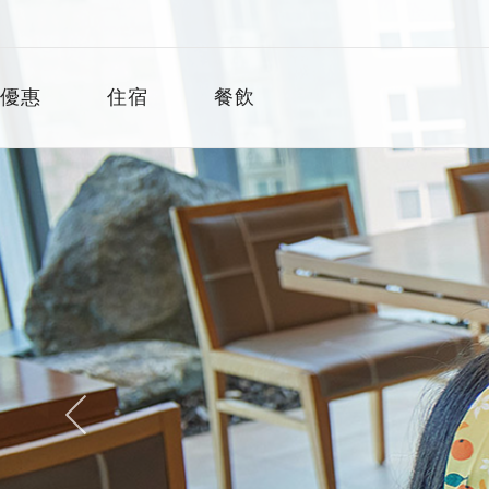
介绍
菜單​
圖片庫
優惠
住宿
餐飲
概況
概況
概況
​客房
客房
中式
套房
日式
餐飲
水療
購物
禮遇