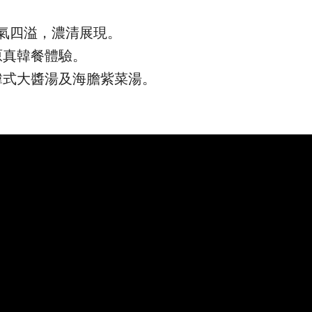
氣四溢，濃清展現。
原真韓餐體驗。
韓式大醬湯及海膽紫菜湯。