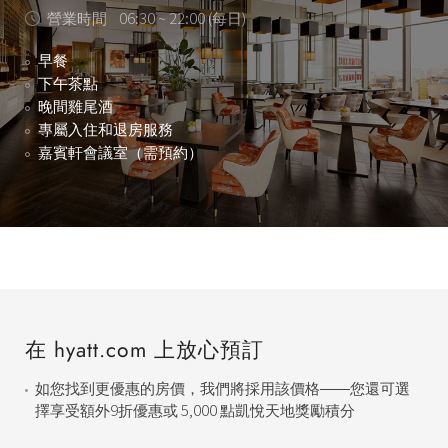
營業時間
06:30 ~ 22:00 (每日)
早餐
下午茶點
晚間雞尾酒
專屬入住和退房服務
嘉賓軒會議室（需預約）
在 hyatt.com 上放心預訂
如您找到更優惠的房價，我們將採用該價格——您還可選
擇享受額外9折優惠或 5,000 點凱悅天地獎勵積分