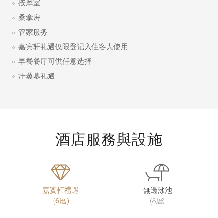
按摩室
桑拿房
管家服务
嘉宾轩礼遇仅限登记入住客人使用
早餐餐厅可供任意选择
汗蒸幕礼遇
酒店服務與設施
嘉賓軒禮遇
無邊泳池
(6層)
(8層)