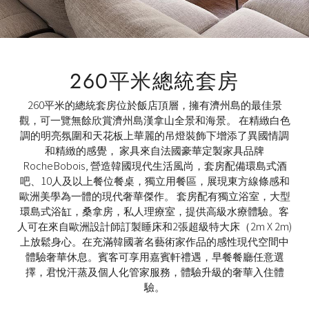
260平米總統套房
260平米的總統套房位於飯店頂層，擁有濟州島的最佳景
觀，可一覽無餘欣賞濟州島漢拿山全景和海景。 在精緻白色
調的明亮氛圍和天花板上華麗的吊燈裝飾下增添了異國情調
和精緻的感覺， 家具來自法國豪華定製家具品牌
RocheBobois, 營造韓國現代生活風尚，套房配備環島式酒
吧、10人及以上餐位餐桌，獨立用餐區，展現東方線條感和
歐洲美學為一體的現代奢華傑作。 套房配有獨立浴室，大型
環島式浴缸，桑拿房，私人理療室，提供高級水療體驗。客
人可在來自歐洲設計師訂製睡床和2張超級特大床（2m X 2m)
上放鬆身心。在充滿韓國著名藝術家作品的感性現代空間中
體驗奢華休息。賓客可享用嘉賓軒禮遇，早餐餐廳任意選
擇，君悅汗蒸及個人化管家服務，體驗升級的奢華入住體
驗。