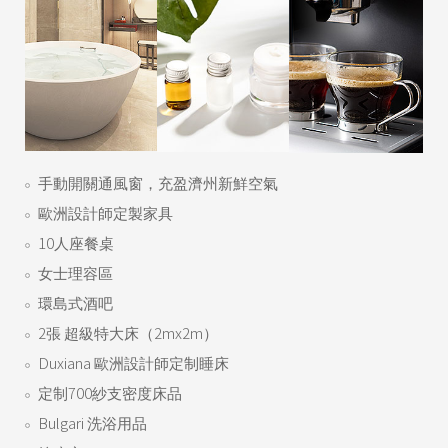
手動開關通風窗，充盈濟州新鮮空氣
歐洲設計師定製家具
10人座餐桌
女士理容區
環島式酒吧
2張 超級特大床（2mx2m）
Duxiana 歐洲設計師定制睡床
定制700紗支密度床品
Bulgari 洗浴用品