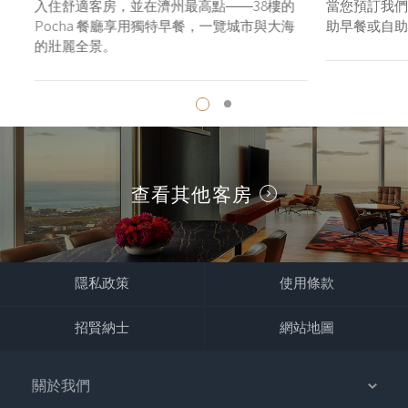
自
入住舒適客房，並在濟州最高點——38樓的
當您預訂我們
Pocha 餐廳享用獨特早餐，一覽城市與大海
助早餐或自助
的壯麗全景。
查看其他客房
隱私政策
使用條款
招賢納士
網站地圖
關於我們