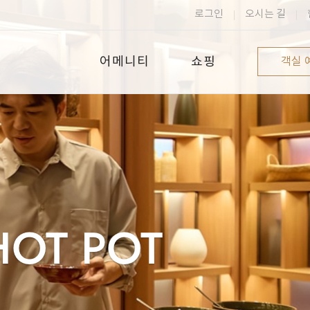
로그인
오시는 길
레스토랑
어메니티
쇼핑
객실 
시설 개요
쇼핑 개요
풀데크
L3
HOT POT