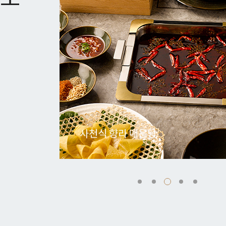
삼색 모둠면과 만두