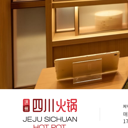
저
매
17