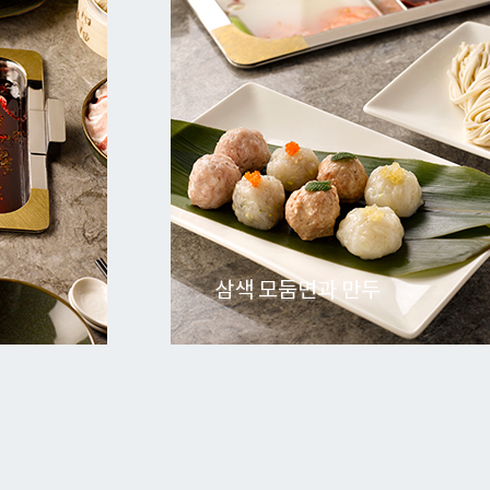
표고버섯 돼지사골탕