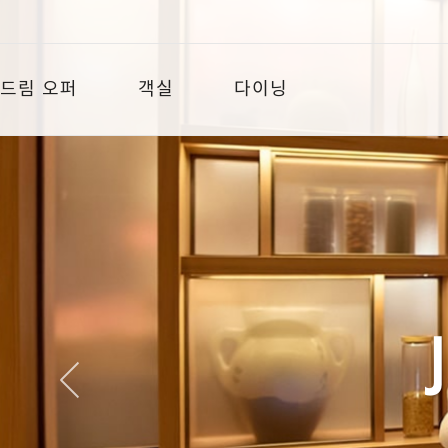
소개
메뉴
갤러리
드림 오퍼
객실
다이닝
오퍼 개요
객실 개요
다이닝 개요
객실
객실
중식
스위트
일식
다이닝
스파
쇼핑
혜택