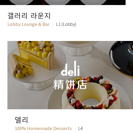
갤러리 라운지
Lobby Lounge & Bar
L1 (Lobby)
델리
100% Homemade Desserts
L4