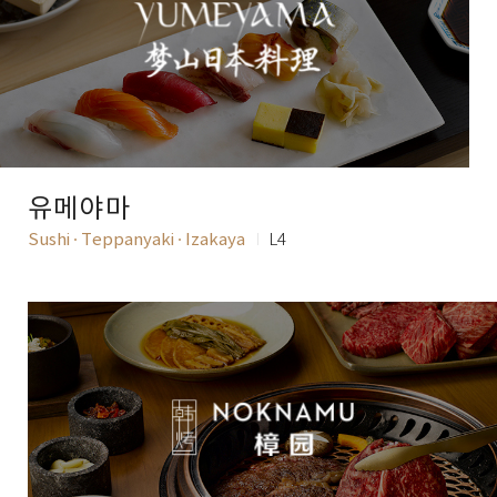
유메야마
Sushi · Teppanyaki · Izakaya
L4