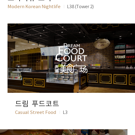
Modern Korean Nightlife
L38 (Tower 2)
드림 푸드코트
Casual Street Food
L3